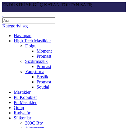
ENDÜSTRİYE GÜÇ KATAN TOPTAN SATIŞ
Kategoriyi seç
Havlupan
High Tech Mastikler
Dolgu
Moment
Promast
Sızdırmazlık
Promast
Yapıştırma
Bostik
Promast
Soudal
Mastikler
Pu Köpükler
Pu Mastikler
Quup
Radyatör
Silikonlar
300C Rtv