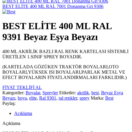
BEST ELİTE 400 ML RAL 7001 Donanma Gri 9306
BEST ELİTE 400 ML RAL
9391 Beyaz Eşya Beyazı
400 ML AKRİLİK BAZLI RAL RENK KARTELASI SİSTEMLİ
ÜRETİLEN 1.SINIF SPREY BOYADIR.
(KARTELADA GÖZÜKEN TRAKTÖR BOYALARI,OTO
BOYALARI,YÜKSEK ISI BOYALARI,PARLAK METAL VE
EFECT BOYALARIN FİYATLANDIRMALARI FARKLIDIR.)
FİYAT TEKLİFİ AL
Kategoriler:
Boyalar
,
Spreyler
Etiketler:
akrilik
,
best
,
Beyaz Eşya
Beyazı
,
boya
,
elite
,
Ral 9301
,
ral renkler
,
sprey
Marka:
Best
Paylaş:
Açıklama
Açıklama