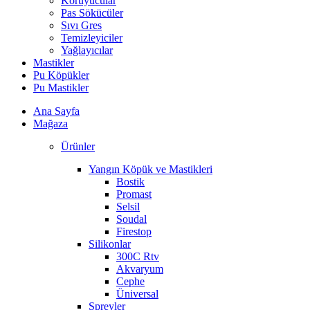
Koruyucular
Pas Sökücüler
Sıvı Gres
Temizleyiciler
Yağlayıcılar
Mastikler
Pu Köpükler
Pu Mastikler
Ana Sayfa
Mağaza
Ürünler
Yangın Köpük ve Mastikleri
Bostik
Promast
Selsil
Soudal
Firestop
Silikonlar
300C Rtv
Akvaryum
Cephe
Üniversal
Spreyler