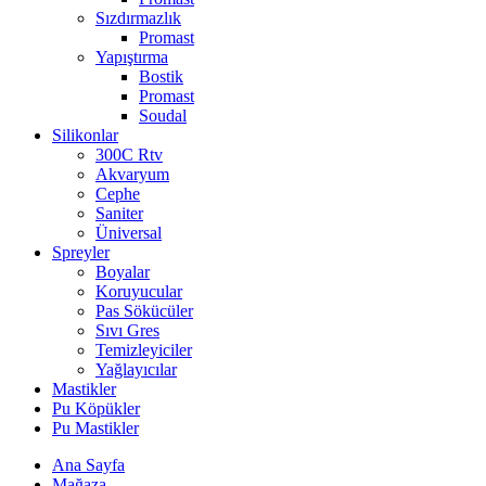
Sızdırmazlık
Promast
Yapıştırma
Bostik
Promast
Soudal
Silikonlar
300C Rtv
Akvaryum
Cephe
Saniter
Üniversal
Spreyler
Boyalar
Koruyucular
Pas Sökücüler
Sıvı Gres
Temizleyiciler
Yağlayıcılar
Mastikler
Pu Köpükler
Pu Mastikler
Ana Sayfa
Mağaza