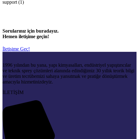
Sorularınız için buradayız.
Hemen iletişime geçin!
İletişime Geç!
1996 yılından bu yana, yapı kimyasalları, endüstriyel yapıştırıcılar
ve teknik sprey çözümleri alanında edindiğimiz 30 yıllık teorik bilgi
ve üretim tecrübemizi sahaya yansıtmak ve pratiğe dönüştürmek
amacıyla hizmetinizdeyiz.
İLETİŞİM