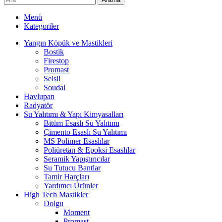
Menü
Kategoriler
Yangın Köpük ve Mastikleri
Bostik
Firestop
Promast
Selsil
Soudal
Havlupan
Radyatör
Su Yalıtımı & Yapı Kimyasalları
Bitüm Esaslı Su Yalıtımı
Çimento Esaslı Su Yalıtımı
MS Polimer Esaslılar
Poliüretan & Epoksi Esaslılar
Seramik Yapıştırıcılar
Su Tutucu Bantlar
Tamir Harçları
Yardımcı Ürünler
High Tech Mastikler
Dolgu
Moment
Promast