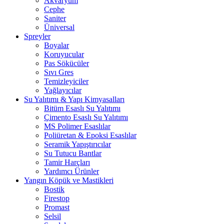
Akvaryum
Cephe
Saniter
Üniversal
Spreyler
Boyalar
Koruyucular
Pas Sökücüler
Sıvı Gres
Temizleyiciler
Yağlayıcılar
Su Yalıtımı & Yapı Kimyasalları
Bitüm Esaslı Su Yalıtımı
Çimento Esaslı Su Yalıtımı
MS Polimer Esaslılar
Poliüretan & Epoksi Esaslılar
Seramik Yapıştırıcılar
Su Tutucu Bantlar
Tamir Harçları
Yardımcı Ürünler
Yangın Köpük ve Mastikleri
Bostik
Firestop
Promast
Selsil