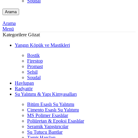
Soudal
Arama
Arama
Menü
Kategorilere Gözat
Yangın Köpük ve Mastikleri
Bostik
Firestop
Promast
Selsil
Soudal
Havlupan
Radyatör
Su Yalıtımı & Yapı Kimyasalları
Bitüm Esaslı Su Yalıtımı
Çimento Esaslı Su Yalıtımı
MS Polimer Esaslılar
Poliüretan & Epoksi Esaslılar
Seramik Yapıştırıcılar
Su Tutucu Bantlar
Tamir Harçları