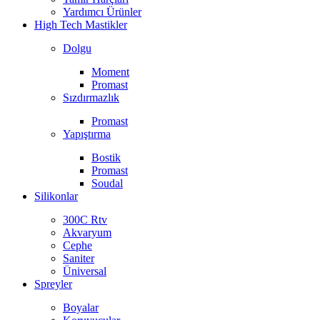
Yardımcı Ürünler
High Tech Mastikler
Dolgu
Moment
Promast
Sızdırmazlık
Promast
Yapıştırma
Bostik
Promast
Soudal
Silikonlar
300C Rtv
Akvaryum
Cephe
Saniter
Üniversal
Spreyler
Boyalar