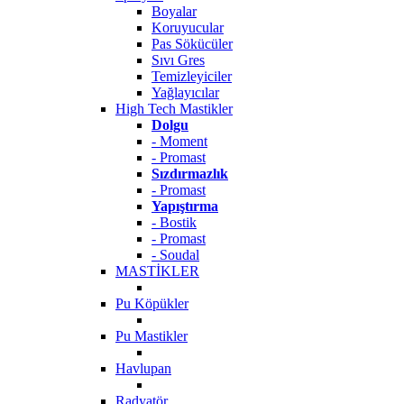
Boyalar
Koruyucular
Pas Sökücüler
Sıvı Gres
Temizleyiciler
Yağlayıcılar
High Tech Mastikler
Dolgu
- Moment
- Promast
Sızdırmazlık
- Promast
Yapıştırma
- Bostik
- Promast
- Soudal
MASTİKLER
Pu Köpükler
Pu Mastikler
Havlupan
Radyatör