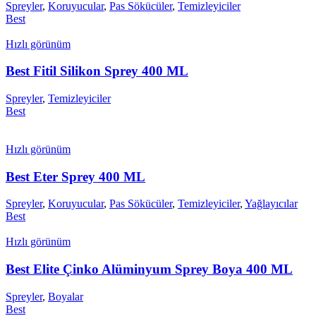
Spreyler
,
Koruyucular
,
Pas Sökücüler
,
Temizleyiciler
Best
Hızlı görünüm
Best Fitil Silikon Sprey 400 ML
Spreyler
,
Temizleyiciler
Best
Hızlı görünüm
Best Eter Sprey 400 ML
Spreyler
,
Koruyucular
,
Pas Sökücüler
,
Temizleyiciler
,
Yağlayıcılar
Best
Hızlı görünüm
Best Elite Çinko Alüminyum Sprey Boya 400 ML
Spreyler
,
Boyalar
Best