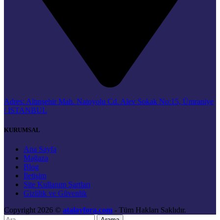
Adres: Altınşehir Mah. Natoyolu Cd. Alev Sokak No:15, Ümraniye
/ İSTANBUL
KURUMSAL
Ana Sayfa
Mağaza
Blog
İletişim
Site Kullanım Şartları
Gizlilik ve Güvenlik
Copyright 2026 ©
atalayfora.com
- Tüm Hakları Saklıdır.
Arama