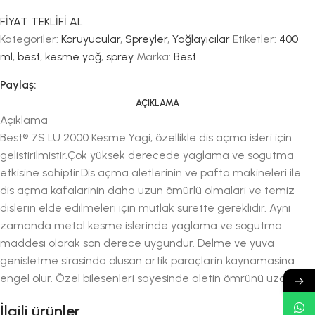
FİYAT TEKLİFİ AL
Kategoriler:
Koruyucular
,
Spreyler
,
Yağlayıcılar
Etiketler:
400
ml
,
best
,
kesme yağ
,
sprey
Marka:
Best
Paylaş:
AÇIKLAMA
Açıklama
Best® 7S LU 2000 Kesme Yagi, özellikle dis açma isleri için
gelistirilmistir.Çok yüksek derecede yaglama ve sogutma
etkisine sahiptir.Dis açma aletlerinin ve pafta makineleri ile
dis açma kafalarinin daha uzun ömürlü olmalari ve temiz
dislerin elde edilmeleri için mutlak surette gereklidir. Ayni
zamanda metal kesme islerinde yaglama ve sogutma
maddesi olarak son derece uygundur. Delme ve yuva
genisletme sirasinda olusan artik paraçlarin kaynamasina
engel olur. Özel bilesenleri sayesinde aletin ömrünü uzatir.
→
İlgili ürünler