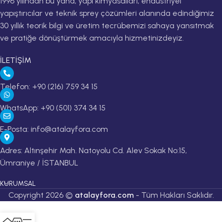
1996 yılından bu yana, yapı kimyasalları, endüstriyel
yapıştırıcılar ve teknik sprey çözümleri alanında edindiğimiz
30 yıllık teorik bilgi ve üretim tecrübemizi sahaya yansıtmak
ve pratiğe dönüştürmek amacıyla hizmetinizdeyiz.
İLETİŞİM
Telefon: +90 (216) 759 34 15
WhatsApp: +90 (501) 374 34 15
E-Posta: info@atalayfora.com
Adres: Altınşehir Mah. Natoyolu Cd. Alev Sokak No:15,
Ümraniye / İSTANBUL
KURUMSAL
Copyright 2026 ©
atalayfora.com
- Tüm Hakları Saklıdır.