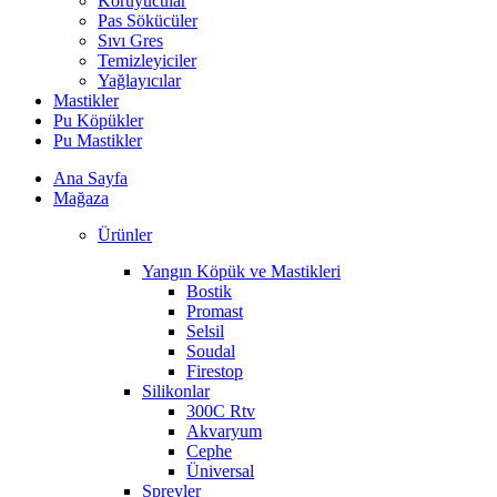
Koruyucular
Pas Sökücüler
Sıvı Gres
Temizleyiciler
Yağlayıcılar
Mastikler
Pu Köpükler
Pu Mastikler
Ana Sayfa
Mağaza
Ürünler
Yangın Köpük ve Mastikleri
Bostik
Promast
Selsil
Soudal
Firestop
Silikonlar
300C Rtv
Akvaryum
Cephe
Üniversal
Spreyler