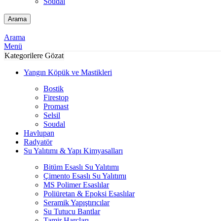
Soudal
Arama
Arama
Menü
Kategorilere Gözat
Yangın Köpük ve Mastikleri
Bostik
Firestop
Promast
Selsil
Soudal
Havlupan
Radyatör
Su Yalıtımı & Yapı Kimyasalları
Bitüm Esaslı Su Yalıtımı
Çimento Esaslı Su Yalıtımı
MS Polimer Esaslılar
Poliüretan & Epoksi Esaslılar
Seramik Yapıştırıcılar
Su Tutucu Bantlar
Tamir Harçları