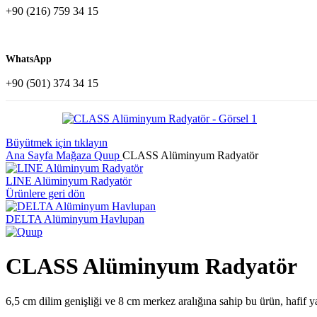
+90 (216) 759 34 15
WhatsApp
+90 (501) 374 34 15
Büyütmek için tıklayın
Ana Sayfa
Mağaza
Quup
CLASS Alüminyum Radyatör
LINE Alüminyum Radyatör
Ürünlere geri dön
DELTA Alüminyum Havlupan
CLASS Alüminyum Radyatör
6,5 cm dilim genişliği ve 8 cm merkez aralığına sahip bu ürün, hafif ya