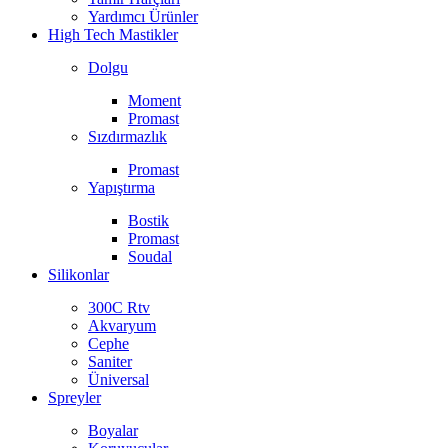
Yardımcı Ürünler
High Tech Mastikler
Dolgu
Moment
Promast
Sızdırmazlık
Promast
Yapıştırma
Bostik
Promast
Soudal
Silikonlar
300C Rtv
Akvaryum
Cephe
Saniter
Üniversal
Spreyler
Boyalar