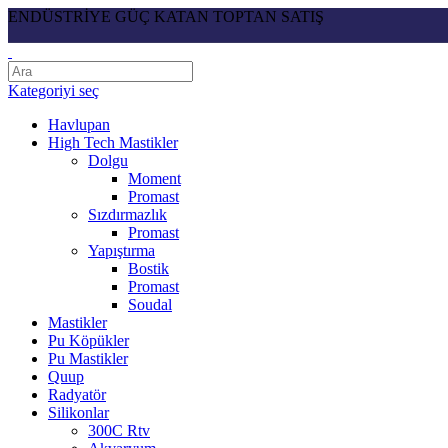
ENDÜSTRİYE GÜÇ KATAN TOPTAN SATIŞ
Kategoriyi seç
Havlupan
High Tech Mastikler
Dolgu
Moment
Promast
Sızdırmazlık
Promast
Yapıştırma
Bostik
Promast
Soudal
Mastikler
Pu Köpükler
Pu Mastikler
Quup
Radyatör
Silikonlar
300C Rtv