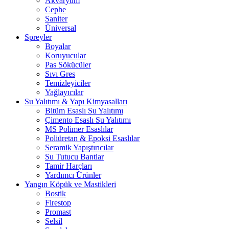
Akvaryum
Cephe
Saniter
Üniversal
Spreyler
Boyalar
Koruyucular
Pas Sökücüler
Sıvı Gres
Temizleyiciler
Yağlayıcılar
Su Yalıtımı & Yapı Kimyasalları
Bitüm Esaslı Su Yalıtımı
Çimento Esaslı Su Yalıtımı
MS Polimer Esaslılar
Poliüretan & Epoksi Esaslılar
Seramik Yapıştırıcılar
Su Tutucu Bantlar
Tamir Harçları
Yardımcı Ürünler
Yangın Köpük ve Mastikleri
Bostik
Firestop
Promast
Selsil