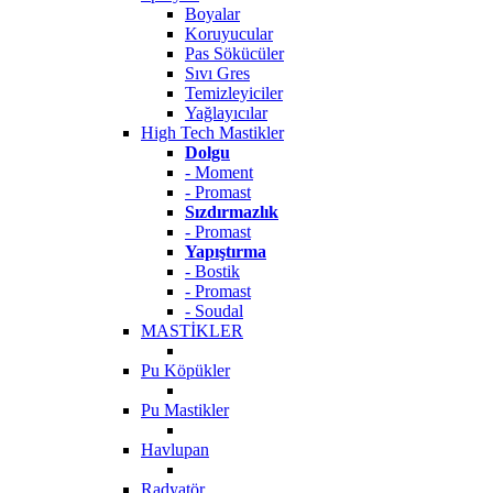
Boyalar
Koruyucular
Pas Sökücüler
Sıvı Gres
Temizleyiciler
Yağlayıcılar
High Tech Mastikler
Dolgu
- Moment
- Promast
Sızdırmazlık
- Promast
Yapıştırma
- Bostik
- Promast
- Soudal
MASTİKLER
Pu Köpükler
Pu Mastikler
Havlupan
Radyatör