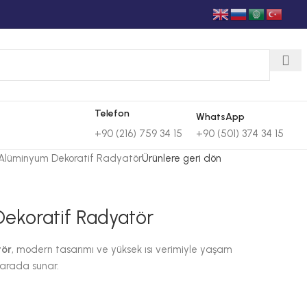
Telefon
WhatsApp
+90 (501) 374 34 15
+90 (216) 759 34 15
 Alüminyum Dekoratif Radyatör
Ürünlere geri dön
ekoratif Radyatör
tör
, modern tasarımı ve yüksek ısı verimiyle yaşam
r arada sunar.