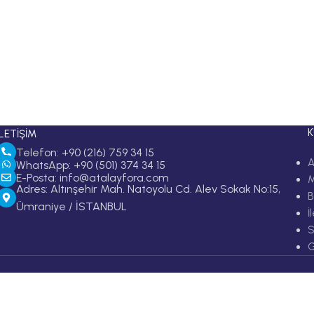
İLETİŞİM
Telefon: +90 (216) 759 34 15
A
WhatsApp: +90 (501) 374 34 15
E-Posta: info@atalayfora.com
Adres: Altınşehir Mah. Natoyolu Cd. Alev Sokak No:15,
B
Ümraniye / İSTANBUL
İ
S
G