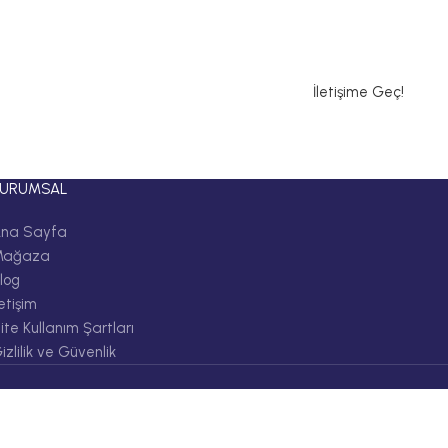
İletişime Geç!
KURUMSAL
na Sayfa
Mağaza
log
letişim
ite Kullanım Şartları
izlilik ve Güvenlik