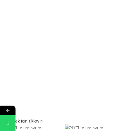
YANGIN KÖPÜ
MASTIKLERI
Bostik
←
Promast
Büyütmek için tıklayın
Selsil