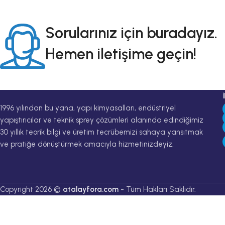
Sorularınız için buradayız.
Hemen iletişime geçin!
1996 yılından bu yana, yapı kimyasalları, endüstriyel
yapıştırıcılar ve teknik sprey çözümleri alanında edindiğimiz
30 yıllık teorik bilgi ve üretim tecrübemizi sahaya yansıtmak
ve pratiğe dönüştürmek amacıyla hizmetinizdeyiz.
Copyright 2026 ©
atalayfora.com
- Tüm Hakları Saklıdır.