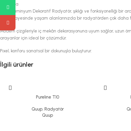
Açıklama
Soudal
Pixel Alüminyum Dekoratif Radyatör, şıklığı ve fonksiyonelliği bir a
Firestop
formu sayesinde yaşam alanlarınızda bir radyatörden çok daha fa
Modern çizgileriyle iç mekân dekorasyonuna uyum sağlar, uzun ömür
arayanlar için ideal bir çözümdür.
Pixel, konforu sanatsal bir dokunuşla buluşturur.
İlgili ürünler
Pureline T10
Quup
,
Radyatör
Q
Quup