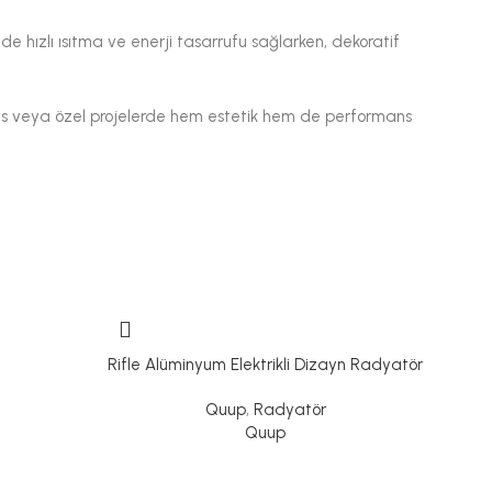
de hızlı ısıtma ve enerji tasarrufu sağlarken, dekoratif
ofis veya özel projelerde hem estetik hem de performans
Rifle Alüminyum Elektrikli Dizayn Radyatör
Vig
Quup
,
Radyatör
Quup