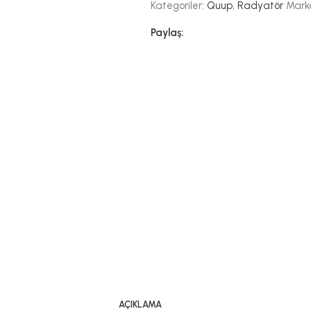
Kategoriler:
Quup
,
Radyatör
Mark
Paylaş:
YANGIN KÖPÜK VE
S
MASTIKLERI
3
Bostik
A
Promast
C
Selsil
Ün
Soudal
Firestop
K VE
SILIKONLAR
SPREYLER
HIGH TECH
MASTİK
PU KÖP
MASTIKLER
PU MAS
HAVLUP
300C Rtv
Boyalar
RADYAT
Dolgu
Akvaryum
Koruyucular
- Moment
Cephe
Pas Sökücüler
- Promast
AÇIKLAMA