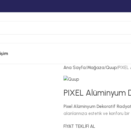
tişim
Ana Sayfa
Mağaza
Quup
PIXEL
PIXEL Alüminyum D
Pixel Alüminyum Dekoratif Radya
alanlarınıza estetik ve konforu bi
FİYAT TEKLİFİ AL