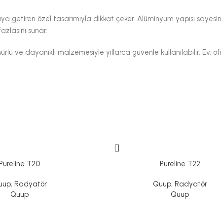
Üniversal
Sıvı Gres
Sızdırmazlık
raya getiren özel tasarımıyla dikkat çeker. Alüminyum yapısı sayesin
Temizleyiciler
- Promast
zlasını sunar.
Yağlayıcılar
Yapıştırma
lü ve dayanıklı malzemesiyle yıllarca güvenle kullanılabilir. Ev, 
- Bostik
- Promast
- Soudal
Pureline T20
Pureline T22
uup
,
Radyatör
Quup
,
Radyatör
Quup
Quup