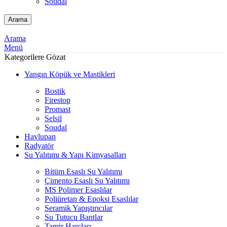
Soudal
Arama
Arama
Menü
Kategorilere Gözat
Yangın Köpük ve Mastikleri
Bostik
Firestop
Promast
Selsil
Soudal
Havlupan
Radyatör
Su Yalıtımı & Yapı Kimyasalları
Bitüm Esaslı Su Yalıtımı
Çimento Esaslı Su Yalıtımı
MS Polimer Esaslılar
Poliüretan & Epoksi Esaslılar
Seramik Yapıştırıcılar
Su Tutucu Bantlar
Tamir Harçları