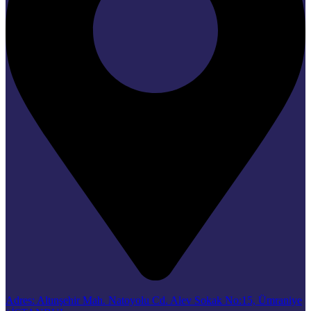
Adres: Altınşehir Mah. Natoyolu Cd. Alev Sokak No:15, Ümraniye