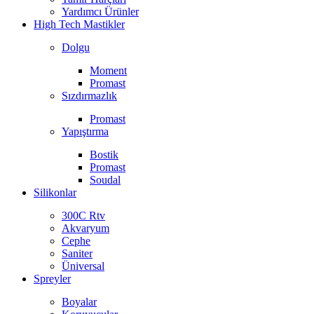
Yardımcı Ürünler
High Tech Mastikler
Dolgu
Moment
Promast
Sızdırmazlık
Promast
Yapıştırma
Bostik
Promast
Soudal
Silikonlar
300C Rtv
Akvaryum
Cephe
Saniter
Üniversal
Spreyler
Boyalar