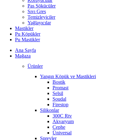
Koruyucular
Pas Sökücüler
Sıvı Gres
Temizleyiciler
Yağlayıcılar
Mastikler
Pu Köpükler
Pu Mastikler
Ana Sayfa
Mağaza
Ürünler
Yangın Köpük ve Mastikleri
Bostik
Promast
Selsil
Soudal
Firestop
Silikonlar
300C Rtv
Akvaryum
Cephe
Üniversal
Spreyler