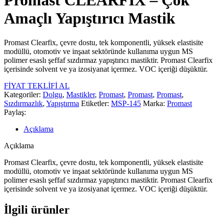
Promast CLEARFIX – Çok
Amaçlı Yapıştırıcı Mastik
Promast Clearfix, çevre dostu, tek komponentli, yüksek elastisite
modüllü, otomotiv ve inşaat sektöründe kullanıma uygun MS
polimer esaslı şeffaf sızdırmaz yapıştırıcı mastiktir. Promast Clearfix
içerisinde solvent ve ya izosiyanat içermez. VOC içeriği düşüktür.
FİYAT TEKLİFİ AL
Kategoriler:
Dolgu
,
Mastikler
,
Promast
,
Promast
,
Promast
,
Sızdırmazlık
,
Yapıştırma
Etiketler:
MSP-145
Marka:
Promast
Paylaş:
Açıklama
Açıklama
Promast Clearfix, çevre dostu, tek komponentli, yüksek elastisite
modüllü, otomotiv ve inşaat sektöründe kullanıma uygun MS
polimer esaslı şeffaf sızdırmaz yapıştırıcı mastiktir. Promast Clearfix
içerisinde solvent ve ya izosiyanat içermez. VOC içeriği düşüktür.
İlgili ürünler