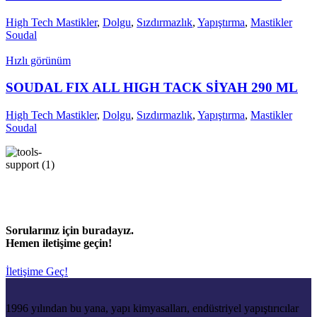
High Tech Mastikler
,
Dolgu
,
Sızdırmazlık
,
Yapıştırma
,
Mastikler
Soudal
Hızlı görünüm
SOUDAL FIX ALL HIGH TACK SİYAH 290 ML
High Tech Mastikler
,
Dolgu
,
Sızdırmazlık
,
Yapıştırma
,
Mastikler
Soudal
Sorularınız için buradayız.
Hemen iletişime geçin!
İletişime Geç!
1996 yılından bu yana, yapı kimyasalları, endüstriyel yapıştırıcılar