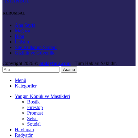
/ İSTANBUL
KURUMSAL
Ana Sayfa
Mağaza
Blog
İletişim
Site Kullanım Şartları
Gizlilik ve Güvenlik
Copyright 2026 ©
atalayfora.com
- Tüm Hakları Saklıdır.
Arama
Menü
Kategoriler
Yangın Köpük ve Mastikleri
Bostik
Firestop
Promast
Selsil
Soudal
Havlupan
Radyatör