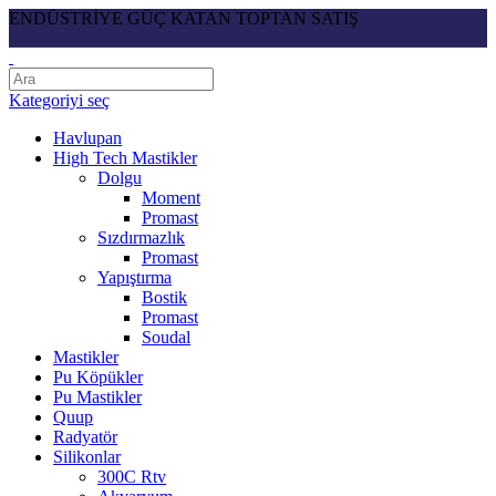
ENDÜSTRİYE GÜÇ KATAN TOPTAN SATIŞ
Kategoriyi seç
Havlupan
High Tech Mastikler
Dolgu
Moment
Promast
Sızdırmazlık
Promast
Yapıştırma
Bostik
Promast
Soudal
Mastikler
Pu Köpükler
Pu Mastikler
Quup
Radyatör
Silikonlar
300C Rtv