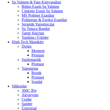
Su Yalıtımı & Yapı Kimyasalları
Bitüm Esaslı Su Yalıtımı
Çimento Esaslı Su Yalıtımı
MS Polimer Esaslılar
Poliüretan & Epoksi Esaslılar
Seramik Yapıştırıcılar
Su Tutucu Bantlar
Tamir Harçları
Yardımcı Ürünler
High Tech Mastikler
Dolgu
Moment
Promast
Sızdırmazlık
Promast
Yapıştırma
Bostik
Promast
Soudal
Silikonlar
300C Rtv
Akvaryum
Cephe
Saniter
Üniversal