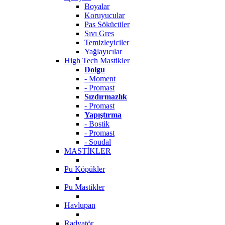
Boyalar
Koruyucular
Pas Sökücüler
Sıvı Gres
Temizleyiciler
Yağlayıcılar
High Tech Mastikler
Dolgu
- Moment
- Promast
Sızdırmazlık
- Promast
Yapıştırma
- Bostik
- Promast
- Soudal
MASTİKLER
Pu Köpükler
Pu Mastikler
Havlupan
Radyatör