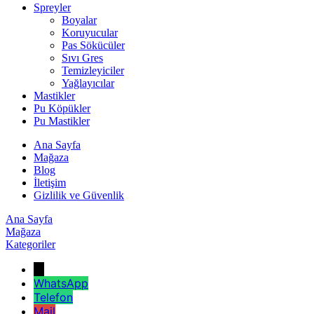
Spreyler
Boyalar
Koruyucular
Pas Sökücüler
Sıvı Gres
Temizleyiciler
Yağlayıcılar
Mastikler
Pu Köpükler
Pu Mastikler
Ana Sayfa
Mağaza
Blog
İletişim
Gizlilik ve Güvenlik
Ana Sayfa
Mağaza
Kategoriler
←
WhatsApp
Telefon
Mail