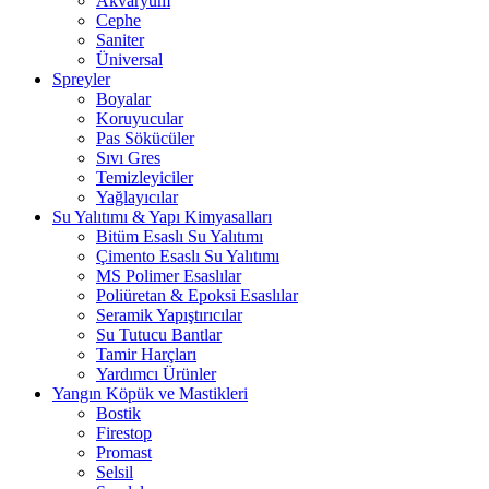
Akvaryum
Cephe
Saniter
Üniversal
Spreyler
Boyalar
Koruyucular
Pas Sökücüler
Sıvı Gres
Temizleyiciler
Yağlayıcılar
Su Yalıtımı & Yapı Kimyasalları
Bitüm Esaslı Su Yalıtımı
Çimento Esaslı Su Yalıtımı
MS Polimer Esaslılar
Poliüretan & Epoksi Esaslılar
Seramik Yapıştırıcılar
Su Tutucu Bantlar
Tamir Harçları
Yardımcı Ürünler
Yangın Köpük ve Mastikleri
Bostik
Firestop
Promast
Selsil