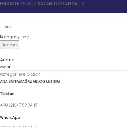
ENDÜSTRİYE GÜÇ KATAN TOPTAN SATIŞ
Kategoriyi seç
Arama
Arama
Menü
Kategorilere Gözat
ANA SAYFA
MAĞAZA
BLOG
İLETIŞIM
Telefon
+90 (216) 759 34 15
WhatsApp