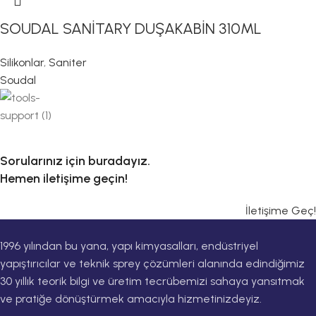
SOUDAL SANİTARY DUŞAKABİN 310ML
Silikonlar
,
Saniter
Soudal
Sorularınız için buradayız.
Hemen iletişime geçin!
İletişime Geç!
1996 yılından bu yana, yapı kimyasalları, endüstriyel
yapıştırıcılar ve teknik sprey çözümleri alanında edindiğimiz
30 yıllık teorik bilgi ve üretim tecrübemizi sahaya yansıtmak
ve pratiğe dönüştürmek amacıyla hizmetinizdeyiz.