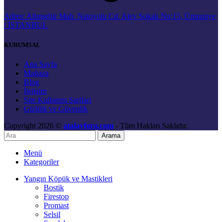
Adres: Altınşehir Mah. Natoyolu Cd. Alev Sokak No:15, Ümraniye
/ İSTANBUL
KURUMSAL
Ana Sayfa
Mağaza
Blog
İletişim
Site Kullanım Şartları
Gizlilik ve Güvenlik
Copyright 2026 ©
atalayfora.com
- Tüm Hakları Saklıdır.
Arama
Menü
Kategoriler
Yangın Köpük ve Mastikleri
Bostik
Firestop
Promast
Selsil