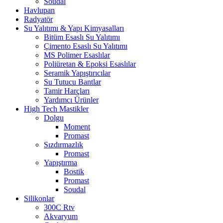
Soudal
Havlupan
Radyatör
Su Yalıtımı & Yapı Kimyasalları
Bitüm Esaslı Su Yalıtımı
Çimento Esaslı Su Yalıtımı
MS Polimer Esaslılar
Poliüretan & Epoksi Esaslılar
Seramik Yapıştırıcılar
Su Tutucu Bantlar
Tamir Harçları
Yardımcı Ürünler
High Tech Mastikler
Dolgu
Moment
Promast
Sızdırmazlık
Promast
Yapıştırma
Bostik
Promast
Soudal
Silikonlar
300C Rtv
Akvaryum