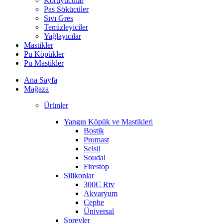
Koruyucular
Pas Sökücüler
Sıvı Gres
Temizleyiciler
Yağlayıcılar
Mastikler
Pu Köpükler
Pu Mastikler
Ana Sayfa
Mağaza
Ürünler
Yangın Köpük ve Mastikleri
Bostik
Promast
Selsil
Soudal
Firestop
Silikonlar
300C Rtv
Akvaryum
Cephe
Üniversal
Spreyler