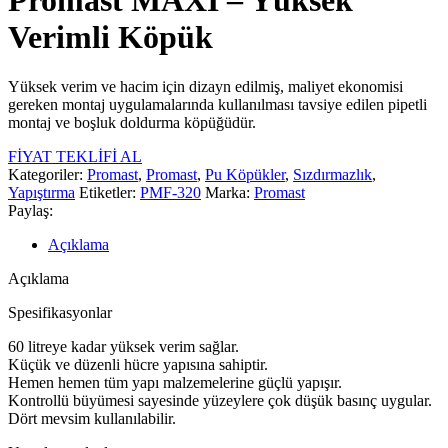
Promast MAXI – Yüksek
Verimli Köpük
Yüksek verim ve hacim için dizayn edilmiş, maliyet ekonomisi
gereken montaj uygulamalarında kullanılması tavsiye edilen pipetli
montaj ve boşluk doldurma köpüğüdür.
FİYAT TEKLİFİ AL
Kategoriler:
Promast
,
Promast
,
Pu Köpükler
,
Sızdırmazlık
,
Yapıştırma
Etiketler:
PMF-320
Marka:
Promast
Paylaş:
Açıklama
Açıklama
Spesifikasyonlar
60 litreye kadar yüksek verim sağlar.
Küçük ve düzenli hücre yapısına sahiptir.
Hemen hemen tüm yapı malzemelerine güçlü yapışır.
Kontrollü büyümesi sayesinde yüzeylere çok düşük basınç uygular.
Dört mevsim kullanılabilir.