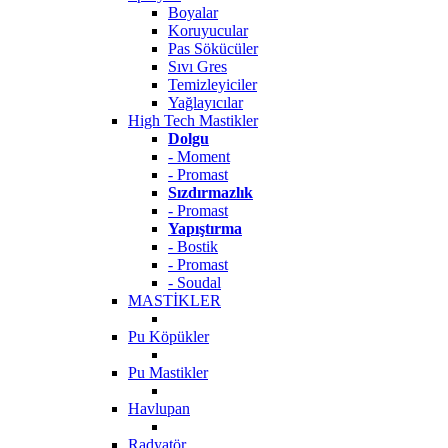
Boyalar
Koruyucular
Pas Sökücüler
Sıvı Gres
Temizleyiciler
Yağlayıcılar
High Tech Mastikler
Dolgu
- Moment
- Promast
Sızdırmazlık
- Promast
Yapıştırma
- Bostik
- Promast
- Soudal
MASTİKLER
Pu Köpükler
Pu Mastikler
Havlupan
Radyatör