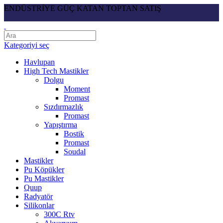
ENDÜSTRİYE GÜÇ KATAN TOPTAN SATIŞ
Kategoriyi seç
Havlupan
High Tech Mastikler
Dolgu
Moment
Promast
Sızdırmazlık
Promast
Yapıştırma
Bostik
Promast
Soudal
Mastikler
Pu Köpükler
Pu Mastikler
Quup
Radyatör
Silikonlar
300C Rtv