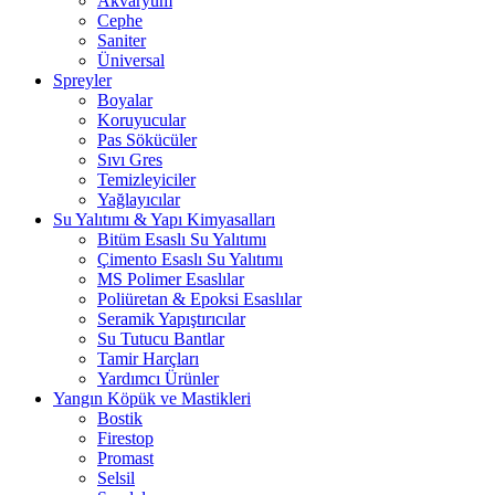
Akvaryum
Cephe
Saniter
Üniversal
Spreyler
Boyalar
Koruyucular
Pas Sökücüler
Sıvı Gres
Temizleyiciler
Yağlayıcılar
Su Yalıtımı & Yapı Kimyasalları
Bitüm Esaslı Su Yalıtımı
Çimento Esaslı Su Yalıtımı
MS Polimer Esaslılar
Poliüretan & Epoksi Esaslılar
Seramik Yapıştırıcılar
Su Tutucu Bantlar
Tamir Harçları
Yardımcı Ürünler
Yangın Köpük ve Mastikleri
Bostik
Firestop
Promast
Selsil