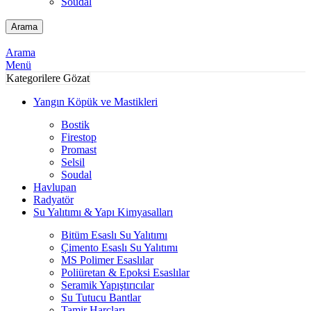
Soudal
Arama
Arama
Menü
Kategorilere Gözat
Yangın Köpük ve Mastikleri
Bostik
Firestop
Promast
Selsil
Soudal
Havlupan
Radyatör
Su Yalıtımı & Yapı Kimyasalları
Bitüm Esaslı Su Yalıtımı
Çimento Esaslı Su Yalıtımı
MS Polimer Esaslılar
Poliüretan & Epoksi Esaslılar
Seramik Yapıştırıcılar
Su Tutucu Bantlar
Tamir Harçları