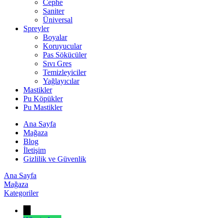
Cephe
Saniter
Üniversal
Spreyler
Boyalar
Koruyucular
Pas Sökücüler
Sıvı Gres
Temizleyiciler
Yağlayıcılar
Mastikler
Pu Köpükler
Pu Mastikler
Ana Sayfa
Mağaza
Blog
İletişim
Gizlilik ve Güvenlik
Ana Sayfa
Mağaza
Kategoriler
→