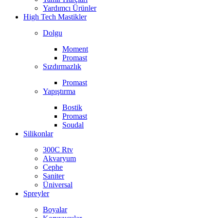
Yardımcı Ürünler
High Tech Mastikler
Dolgu
Moment
Promast
Sızdırmazlık
Promast
Yapıştırma
Bostik
Promast
Soudal
Silikonlar
300C Rtv
Akvaryum
Cephe
Saniter
Üniversal
Spreyler
Boyalar