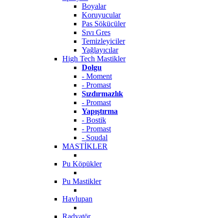
Boyalar
Koruyucular
Pas Sökücüler
Sıvı Gres
Temizleyiciler
Yağlayıcılar
High Tech Mastikler
Dolgu
- Moment
- Promast
Sızdırmazlık
- Promast
Yapıştırma
- Bostik
- Promast
- Soudal
MASTİKLER
Pu Köpükler
Pu Mastikler
Havlupan
Radyatör