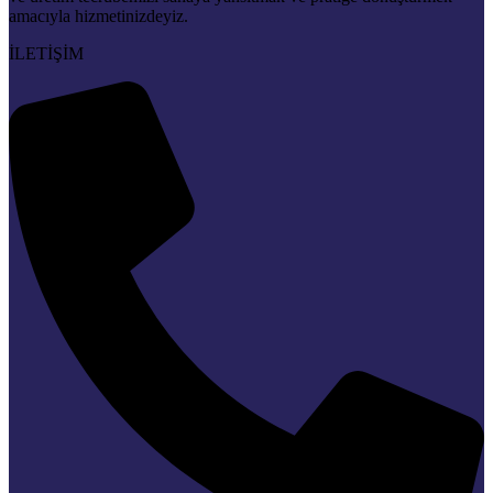
amacıyla hizmetinizdeyiz.
İLETİŞİM