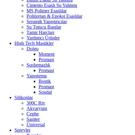
Çimento Esaslı Su Yalıtımı
MS Polimer Esaslılar
Poliüretan & Epoksi Esaslılar
Seramik Yapıştırıcılar
Su Tutucu Bantlar
Tamir Harçları
Yardımcı Ürünler
High Tech Mastikler
Dolgu
Moment
Promast
Sızdırmazlık
Promast
Yapıştırma
Bostik
Promast
Soudal
Silikonlar
300C Rtv
Akvaryum
Cephe
Saniter
Üniversal
Spreyler