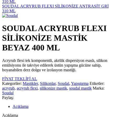
SOUDAL ACRYRUB FLEXI SİLİKONİZE ANTRASİT GRİ
310 ML
SOUDAL ACRYRUB FLEXI
SİLİKONİZE MASTİK
BEYAZ 400 ML
Acryrub flexi tek komponentli, akrilik dispersiyon esaslı, silikon
emülsiyonu ile takviye edilerek üstün yapışma gücüne sahip,
boyanabilen derz dolgu ve izolasyon mastiği.
FİYAT TEKLİFİ AL
Kategoriler:
Mastikler
,
Silikonlar
,
Soudal
,
Yapıştırma
Etiketler:
acryrub
,
acryrub flexi
,
silikonize mastik
,
soudal mastik
Marka:
Soudal
Paylaş:
Açıklama
Açıklama