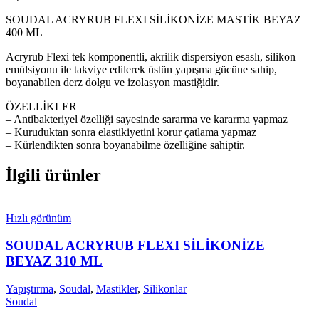
SOUDAL ACRYRUB FLEXI SİLİKONİZE MASTİK BEYAZ
400 ML
Acryrub Flexi tek komponentli, akrilik dispersiyon esaslı, silikon
emülsiyonu ile takviye edilerek üstün yapışma gücüne sahip,
boyanabilen derz dolgu ve izolasyon mastiğidir.
ÖZELLİKLER
– Antibakteriyel özelliği sayesinde sararma ve kararma yapmaz
– Kuruduktan sonra elastikiyetini korur çatlama yapmaz
– Kürlendikten sonra boyanabilme özelliğine sahiptir.
İlgili ürünler
Hızlı görünüm
SOUDAL ACRYRUB FLEXI SİLİKONİZE
BEYAZ 310 ML
Yapıştırma
,
Soudal
,
Mastikler
,
Silikonlar
Soudal