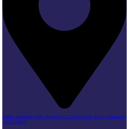
Adres: Altınşehir Mah. Natoyolu Cd. Alev Sokak No:15, Ümraniye
/ İSTANBUL