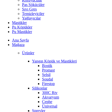
Koruyucular
Pas Sökücüler
Sıvı Gres
Temizleyiciler
Yağlayıcılar
Mastikler
Pu Köpükler
Pu Mastikler
Ana Sayfa
Mağaza
Ürünler
Yangın Köpük ve Mastikleri
Bostik
Promast
Selsil
Soudal
Firestop
Silikonlar
300C Rtv
Akvaryum
Cephe
Üniversal
Spreyler