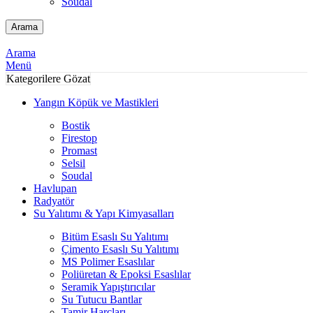
Soudal
Arama
Arama
Menü
Kategorilere Gözat
Yangın Köpük ve Mastikleri
Bostik
Firestop
Promast
Selsil
Soudal
Havlupan
Radyatör
Su Yalıtımı & Yapı Kimyasalları
Bitüm Esaslı Su Yalıtımı
Çimento Esaslı Su Yalıtımı
MS Polimer Esaslılar
Poliüretan & Epoksi Esaslılar
Seramik Yapıştırıcılar
Su Tutucu Bantlar
Tamir Harçları