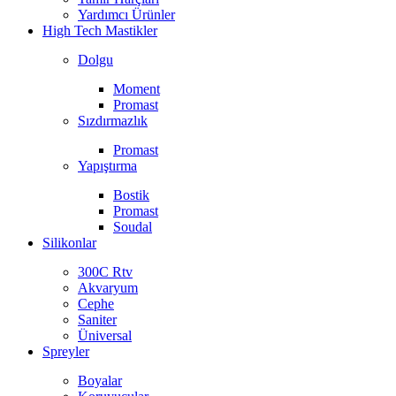
Yardımcı Ürünler
High Tech Mastikler
Dolgu
Moment
Promast
Sızdırmazlık
Promast
Yapıştırma
Bostik
Promast
Soudal
Silikonlar
300C Rtv
Akvaryum
Cephe
Saniter
Üniversal
Spreyler
Boyalar