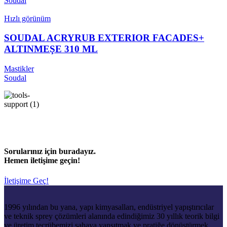
Soudal
Hızlı görünüm
SOUDAL ACRYRUB EXTERIOR FACADES+
ALTINMEŞE 310 ML
Mastikler
Soudal
Sorularınız için buradayız.
Hemen iletişime geçin!
İletişime Geç!
1996 yılından bu yana, yapı kimyasalları, endüstriyel yapıştırıcılar
ve teknik sprey çözümleri alanında edindiğimiz 30 yıllık teorik bilgi
ve üretim tecrübemizi sahaya yansıtmak ve pratiğe dönüştürmek