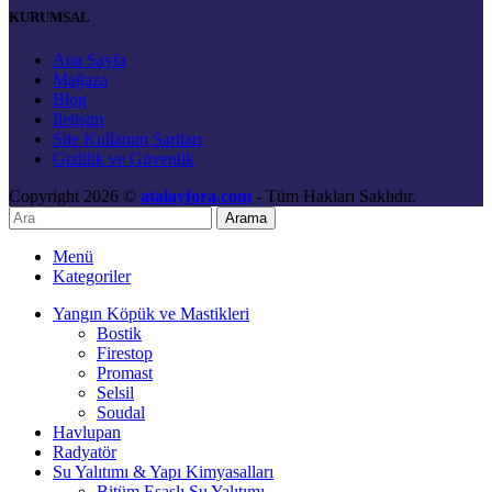
KURUMSAL
Ana Sayfa
Mağaza
Blog
İletişim
Site Kullanım Şartları
Gizlilik ve Güvenlik
Copyright 2026 ©
atalayfora.com
- Tüm Hakları Saklıdır.
Arama
Menü
Kategoriler
Yangın Köpük ve Mastikleri
Bostik
Firestop
Promast
Selsil
Soudal
Havlupan
Radyatör
Su Yalıtımı & Yapı Kimyasalları
Bitüm Esaslı Su Yalıtımı