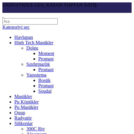
ENDÜSTRİYE GÜÇ KATAN TOPTAN SATIŞ
Kategoriyi seç
Havlupan
High Tech Mastikler
Dolgu
Moment
Promast
Sızdırmazlık
Promast
Yapıştırma
Bostik
Promast
Soudal
Mastikler
Pu Köpükler
Pu Mastikler
Quup
Radyatör
Silikonlar
300C Rtv