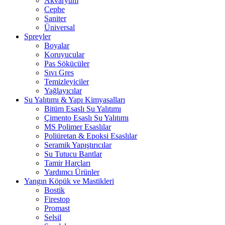
Akvaryum
Cephe
Saniter
Üniversal
Spreyler
Boyalar
Koruyucular
Pas Sökücüler
Sıvı Gres
Temizleyiciler
Yağlayıcılar
Su Yalıtımı & Yapı Kimyasalları
Bitüm Esaslı Su Yalıtımı
Çimento Esaslı Su Yalıtımı
MS Polimer Esaslılar
Poliüretan & Epoksi Esaslılar
Seramik Yapıştırıcılar
Su Tutucu Bantlar
Tamir Harçları
Yardımcı Ürünler
Yangın Köpük ve Mastikleri
Bostik
Firestop
Promast
Selsil