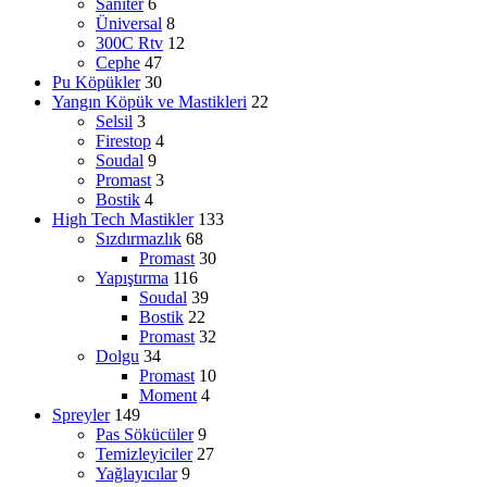
Saniter
6
Üniversal
8
300C Rtv
12
Cephe
47
Pu Köpükler
30
Yangın Köpük ve Mastikleri
22
Selsil
3
Firestop
4
Soudal
9
Promast
3
Bostik
4
High Tech Mastikler
133
Sızdırmazlık
68
Promast
30
Yapıştırma
116
Soudal
39
Bostik
22
Promast
32
Dolgu
34
Promast
10
Moment
4
Spreyler
149
Pas Sökücüler
9
Temizleyiciler
27
Yağlayıcılar
9