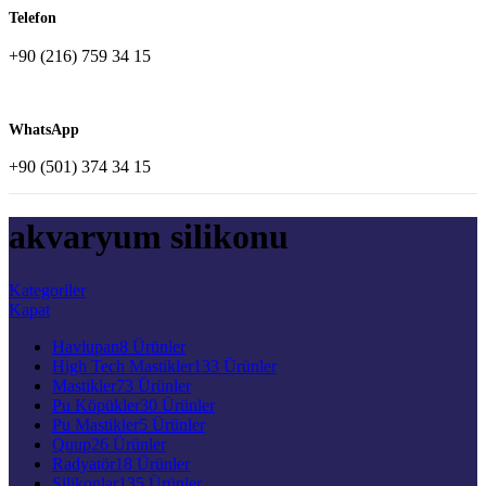
Telefon
+90 (216) 759 34 15
WhatsApp
+90 (501) 374 34 15
akvaryum silikonu
Kategoriler
Kapat
Havlupan
8 Ürünler
High Tech Mastikler
133 Ürünler
Mastikler
73 Ürünler
Pu Köpükler
30 Ürünler
Pu Mastikler
5 Ürünler
Quup
26 Ürünler
Radyatör
18 Ürünler
Silikonlar
135 Ürünler