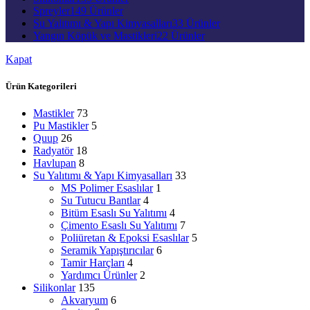
Spreyler
149 Ürünler
Su Yalıtımı & Yapı Kimyasalları
33 Ürünler
Yangın Köpük ve Mastikleri
22 Ürünler
Kapat
Ürün Kategorileri
Mastikler
73
Pu Mastikler
5
Quup
26
Radyatör
18
Havlupan
8
Su Yalıtımı & Yapı Kimyasalları
33
MS Polimer Esaslılar
1
Su Tutucu Bantlar
4
Bitüm Esaslı Su Yalıtımı
4
Çimento Esaslı Su Yalıtımı
7
Poliüretan & Epoksi Esaslılar
5
Seramik Yapıştırıcılar
6
Tamir Harçları
4
Yardımcı Ürünler
2
Silikonlar
135
Akvaryum
6