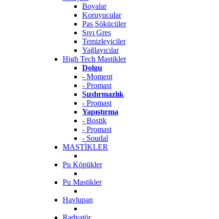
Boyalar
Koruyucular
Pas Sökücüler
Sıvı Gres
Temizleyiciler
Yağlayıcılar
High Tech Mastikler
Dolgu
- Moment
- Promast
Sızdırmazlık
- Promast
Yapıştırma
- Bostik
- Promast
- Soudal
MASTİKLER
Pu Köpükler
Pu Mastikler
Havlupan
Radyatör