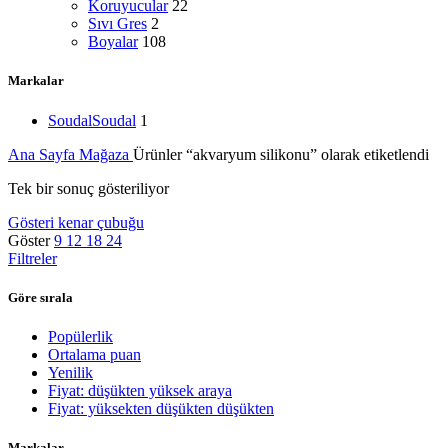
Koruyucular
22
Sıvı Gres
2
Boyalar
108
Markalar
Soudal
Soudal
1
Ana Sayfa
Mağaza
Ürünler “akvaryum silikonu” olarak etiketlendi
Tek bir sonuç gösteriliyor
Gösteri kenar çubuğu
Göster
9
12
18
24
Filtreler
Göre sırala
Popülerlik
Ortalama puan
Yenilik
Fiyat: düşükten yüksek araya
Fiyat: yüksekten düşükten düşükten
Markalar