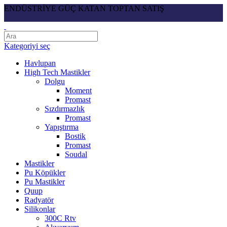
ENDÜSTRİYE GÜÇ KATAN TOPTAN SATIŞ
Kategoriyi seç
Havlupan
High Tech Mastikler
Dolgu
Moment
Promast
Sızdırmazlık
Promast
Yapıştırma
Bostik
Promast
Soudal
Mastikler
Pu Köpükler
Pu Mastikler
Quup
Radyatör
Silikonlar
300C Rtv