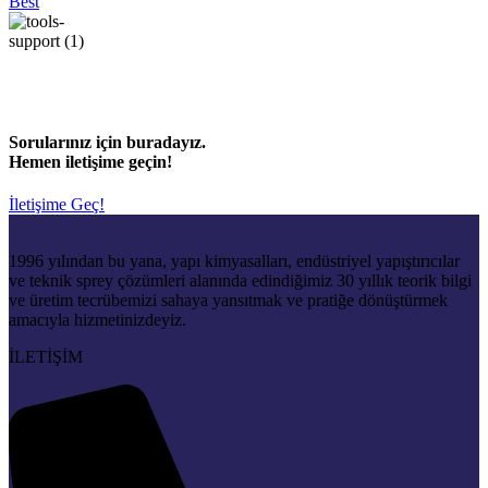
Best
Sorularınız için buradayız.
Hemen iletişime geçin!
İletişime Geç!
1996 yılından bu yana, yapı kimyasalları, endüstriyel yapıştırıcılar
ve teknik sprey çözümleri alanında edindiğimiz 30 yıllık teorik bilgi
ve üretim tecrübemizi sahaya yansıtmak ve pratiğe dönüştürmek
amacıyla hizmetinizdeyiz.
İLETİŞİM