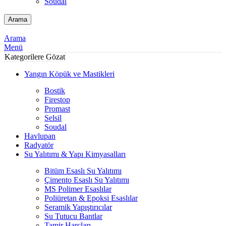
Soudal
Arama
Arama
Menü
Kategorilere Gözat
Yangın Köpük ve Mastikleri
Bostik
Firestop
Promast
Selsil
Soudal
Havlupan
Radyatör
Su Yalıtımı & Yapı Kimyasalları
Bitüm Esaslı Su Yalıtımı
Çimento Esaslı Su Yalıtımı
MS Polimer Esaslılar
Poliüretan & Epoksi Esaslılar
Seramik Yapıştırıcılar
Su Tutucu Bantlar
Tamir Harçları