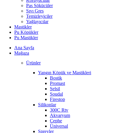
Koruyucular
Pas Sökücüler
Sıvı Gres
Temizleyiciler
Yağlayıcılar
Mastikler
Pu Köpükler
Pu Mastikler
Ana Sayfa
Mağaza
Ürünler
Yangın Köpük ve Mastikleri
Bostik
Promast
Selsil
Soudal
Firestop
Silikonlar
300C Rtv
Akvaryum
Cephe
Üniversal
Spreyler