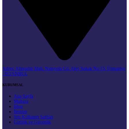
Adres: Altınşehir Mah. Natoyolu Cd. Alev Sokak No:15, Ümraniye
/ İSTANBUL
KURUMSAL
Ana Sayfa
Mağaza
Blog
İletişim
Site Kullanım Şartları
Gizlilik ve Güvenlik