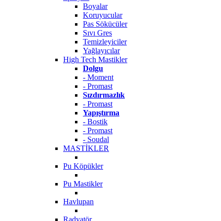
Boyalar
Koruyucular
Pas Sökücüler
Sıvı Gres
Temizleyiciler
Yağlayıcılar
High Tech Mastikler
Dolgu
- Moment
- Promast
Sızdırmazlık
- Promast
Yapıştırma
- Bostik
- Promast
- Soudal
MASTİKLER
Pu Köpükler
Pu Mastikler
Havlupan
Radyatör