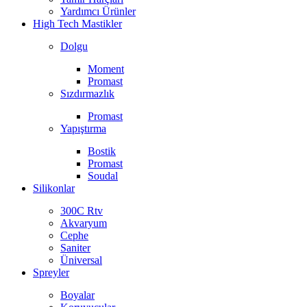
Yardımcı Ürünler
High Tech Mastikler
Dolgu
Moment
Promast
Sızdırmazlık
Promast
Yapıştırma
Bostik
Promast
Soudal
Silikonlar
300C Rtv
Akvaryum
Cephe
Saniter
Üniversal
Spreyler
Boyalar