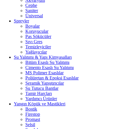
Akvaryum
Cephe
Saniter
Üniversal
Spreyler
Boyalar
Koruyucular
Pas Sökücüler
Sıvı Gres
Temizleyiciler
Yağlayıcılar
Su Yalıtımı & Yapı Kimyasalları
Bitüm Esaslı Su Yalıtımı
Çimento Esaslı Su Yalıtımı
MS Polimer Esaslılar
Poliüretan & Epoksi Esaslılar
Seramik Yapıştırıcılar
Su Tutucu Bantlar
Tamir Harçları
Yardımcı Ürünler
Yangın Köpük ve Mastikleri
Bostik
Firestop
Promast
Selsil