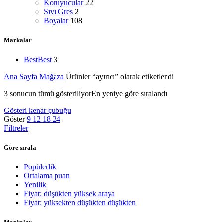
Koruyucular
22
Sıvı Gres
2
Boyalar
108
Markalar
Best
Best
3
Ana Sayfa
Mağaza
Ürünler “ayırıcı” olarak etiketlendi
3 sonucun tümü gösteriliyor
En yeniye göre sıralandı
Gösteri kenar çubuğu
Göster
9
12
18
24
Filtreler
Göre sırala
Popülerlik
Ortalama puan
Yenilik
Fiyat: düşükten yüksek araya
Fiyat: yüksekten düşükten düşükten
Markalar