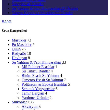
Spreyler
149 Ürünler
Su Yalıtımı & Yapı Kimyasalları
33 Ürünler
Yangın Köpük ve Mastikleri
22 Ürünler
Kapat
Ürün Kategorileri
Mastikler
73
Pu Mastikler
5
Quup
26
Radyatör
18
Havlupan
8
Su Yalıtımı & Yapı Kimyasalları
33
MS Polimer Esaslılar
1
Su Tutucu Bantlar
4
Bitüm Esaslı Su Yalıtımı
4
Çimento Esaslı Su Yalıtımı
7
Poliüretan & Epoksi Esaslılar
5
Seramik Yapıştırıcılar
6
Tamir Harçları
4
Yardımcı Ürünler
2
Silikonlar
135
Akvaryum
6