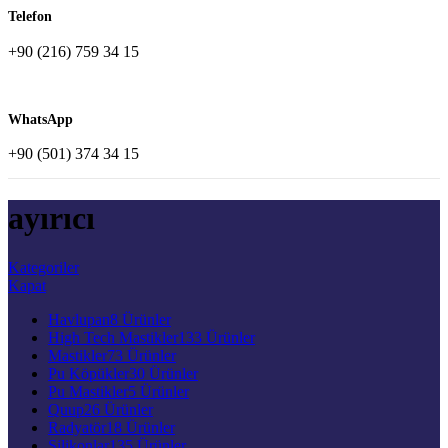
Telefon
+90 (216) 759 34 15
WhatsApp
+90 (501) 374 34 15
ayırıcı
Kategoriler
Kapat
Havlupan
8 Ürünler
High Tech Mastikler
133 Ürünler
Mastikler
73 Ürünler
Pu Köpükler
30 Ürünler
Pu Mastikler
5 Ürünler
Quup
26 Ürünler
Radyatör
18 Ürünler
Silikonlar
135 Ürünler