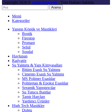
Copyright 2026 ©
atalayfora.com
- Tüm Hakları Saklıdır.
Arama
Menü
Kategoriler
Yangın Köpük ve Mastikleri
Bostik
Firestop
Promast
Selsil
Soudal
Havlupan
Radyatör
Su Yalıtımı & Yapı Kimyasalları
Bitüm Esaslı Su Yalıtımı
Çimento Esaslı Su Yalıtımı
MS Polimer Esaslılar
Poliüretan & Epoksi Esaslılar
Seramik Yapıştırıcılar
Su Tutucu Bantlar
Tamir Harçları
Yardımcı Ürünler
High Tech Mastikler
Dolgu