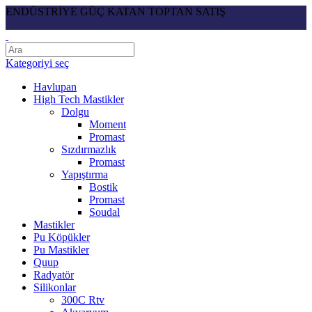
ENDÜSTRİYE GÜÇ KATAN TOPTAN SATIŞ
Kategoriyi seç
Havlupan
High Tech Mastikler
Dolgu
Moment
Promast
Sızdırmazlık
Promast
Yapıştırma
Bostik
Promast
Soudal
Mastikler
Pu Köpükler
Pu Mastikler
Quup
Radyatör
Silikonlar
300C Rtv