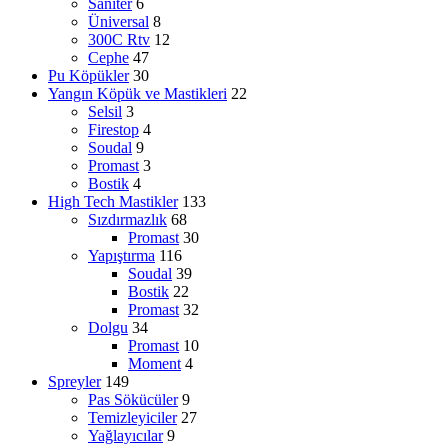
Saniter
6
Üniversal
8
300C Rtv
12
Cephe
47
Pu Köpükler
30
Yangın Köpük ve Mastikleri
22
Selsil
3
Firestop
4
Soudal
9
Promast
3
Bostik
4
High Tech Mastikler
133
Sızdırmazlık
68
Promast
30
Yapıştırma
116
Soudal
39
Bostik
22
Promast
32
Dolgu
34
Promast
10
Moment
4
Spreyler
149
Pas Sökücüler
9
Temizleyiciler
27
Yağlayıcılar
9