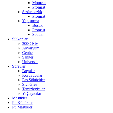
Moment
Promast
Sızdırmazlık
Promast
Yapıştırma
Bostik
Promast
Soudal
Silikonlar
300C Rtv
Akvaryum
Cephe
Saniter
Üniversal
Spreyler
Boyalar
Koruyucular
Pas Sökücüler
Sıvı Gres
Temizleyiciler
Yağlayıcılar
Mastikler
Pu Köpükler
Pu Mastikler