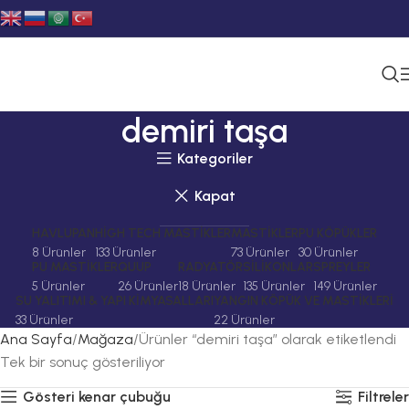
demiri taşa
Kategoriler
Kapat
HAVLUPAN
HIGH TECH MASTIKLER
MASTIKLER
PU KÖPÜKLER
8 Ürünler
133 Ürünler
73 Ürünler
30 Ürünler
PU MASTIKLER
QUUP
RADYATÖR
SILIKONLAR
SPREYLER
5 Ürünler
26 Ürünler
18 Ürünler
135 Ürünler
149 Ürünler
SU YALITIMI & YAPI KIMYASALLARI
YANGIN KÖPÜK VE MASTIKLERI
33 Ürünler
22 Ürünler
Ana Sayfa
Mağaza
Ürünler “demiri taşa” olarak etiketlendi
Tek bir sonuç gösteriliyor
Gösteri kenar çubuğu
Filtreler