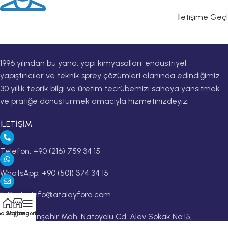
İletişime Geç!
1996 yılından bu yana, yapı kimyasalları, endüstriyel
yapıştırıcılar ve teknik sprey çözümleri alanında edindiğimiz
30 yıllık teorik bilgi ve üretim tecrübemizi sahaya yansıtmak
ve pratiğe dönüştürmek amacıyla hizmetinizdeyiz.
İLETİŞİM
Telefon: +90 (216) 759 34 15
WhatsApp: +90 (501) 374 34 15
E-Posta: info@atalayfora.com
a Sayfa
Mağaza
Kategoriler
Adres: Altınşehir Mah. Natoyolu Cd. Alev Sokak No:15,