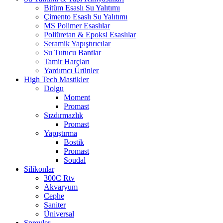
Bitüm Esaslı Su Yalıtımı
Çimento Esaslı Su Yalıtımı
MS Polimer Esaslılar
Poliüretan & Epoksi Esaslılar
Seramik Yapıştırıcılar
Su Tutucu Bantlar
Tamir Harçları
Yardımcı Ürünler
High Tech Mastikler
Dolgu
Moment
Promast
Sızdırmazlık
Promast
Yapıştırma
Bostik
Promast
Soudal
Silikonlar
300C Rtv
Akvaryum
Cephe
Saniter
Üniversal
Spreyler