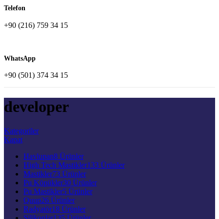
Telefon
+90 (216) 759 34 15
WhatsApp
+90 (501) 374 34 15
developer
Kategoriler
Kapat
Havlupan
8 Ürünler
High Tech Mastikler
133 Ürünler
Mastikler
73 Ürünler
Pu Köpükler
30 Ürünler
Pu Mastikler
5 Ürünler
Quup
26 Ürünler
Radyatör
18 Ürünler
Silikonlar
135 Ürünler