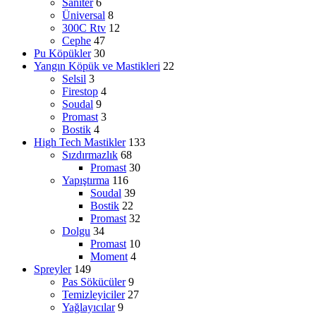
Saniter
6
Üniversal
8
300C Rtv
12
Cephe
47
Pu Köpükler
30
Yangın Köpük ve Mastikleri
22
Selsil
3
Firestop
4
Soudal
9
Promast
3
Bostik
4
High Tech Mastikler
133
Sızdırmazlık
68
Promast
30
Yapıştırma
116
Soudal
39
Bostik
22
Promast
32
Dolgu
34
Promast
10
Moment
4
Spreyler
149
Pas Sökücüler
9
Temizleyiciler
27
Yağlayıcılar
9