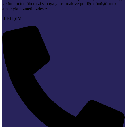
ve üretim tecrübemizi sahaya yansıtmak ve pratiğe dönüştürmek
amacıyla hizmetinizdeyiz.
İLETİŞİM