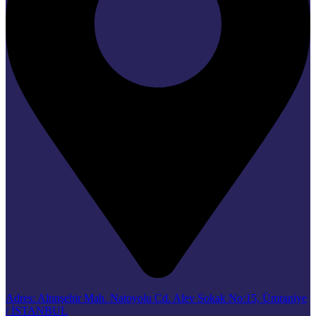
Adres: Altınşehir Mah. Natoyolu Cd. Alev Sokak No:15, Ümraniye
/ İSTANBUL