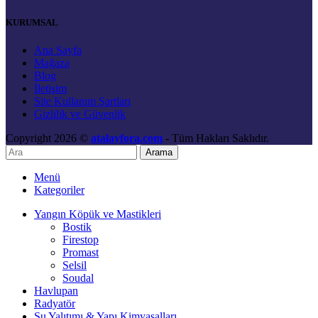
KURUMSAL
Ana Sayfa
Mağaza
Blog
İletişim
Site Kullanım Şartları
Gizlilik ve Güvenlik
Copyright 2026 ©
atalayfora.com
- Tüm Hakları Saklıdır.
Arama
Menü
Kategoriler
Yangın Köpük ve Mastikleri
Bostik
Firestop
Promast
Selsil
Soudal
Havlupan
Radyatör
Su Yalıtımı & Yapı Kimyasalları