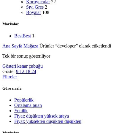
Koruyucular
22
Sıvı Gres
2
Boyalar
108
Markalar
Best
Best
1
Ana Sayfa
Mağaza
Ürünler “developer” olarak etiketlendi
Tek bir sonuç gösteriliyor
Gösteri kenar çubuğu
Göster
9
12
18
24
Filtreler
Göre sırala
Popülerlik
Ortalama puan
Yenilik
Fiyat: düşükten yüksek araya
Fiyat: yüksekten düşükten düşükten
Markalar