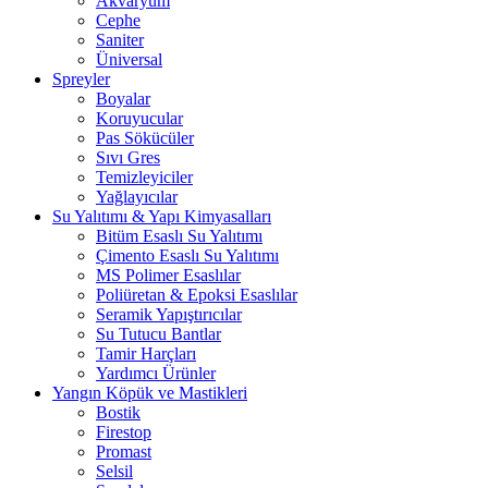
Akvaryum
Cephe
Saniter
Üniversal
Spreyler
Boyalar
Koruyucular
Pas Sökücüler
Sıvı Gres
Temizleyiciler
Yağlayıcılar
Su Yalıtımı & Yapı Kimyasalları
Bitüm Esaslı Su Yalıtımı
Çimento Esaslı Su Yalıtımı
MS Polimer Esaslılar
Poliüretan & Epoksi Esaslılar
Seramik Yapıştırıcılar
Su Tutucu Bantlar
Tamir Harçları
Yardımcı Ürünler
Yangın Köpük ve Mastikleri
Bostik
Firestop
Promast
Selsil