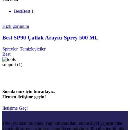
Best
Best
1
Hızlı görünüm
Best SP90 Çatlak Arayıcı Sprey 500 ML
Spreyler
,
Temizleyiciler
Best
Sorularınız için buradayız.
Hemen iletişime geçin!
İletişime Geç!
1996 yılından bu yana, yapı kimyasalları, endüstriyel yapıştırıcılar
ve teknik sprey çözümleri alanında edindiğimiz 30 yıllık teorik bilgi