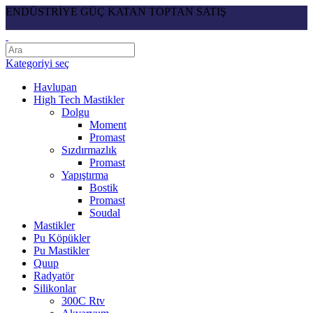
ENDÜSTRİYE GÜÇ KATAN TOPTAN SATIŞ
Kategoriyi seç
Havlupan
High Tech Mastikler
Dolgu
Moment
Promast
Sızdırmazlık
Promast
Yapıştırma
Bostik
Promast
Soudal
Mastikler
Pu Köpükler
Pu Mastikler
Quup
Radyatör
Silikonlar
300C Rtv