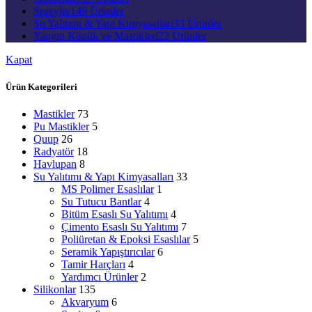
Spreyler
149 Ürünler
Su Yalıtımı & Yapı Kimyasalları
33 Ürünler
Yangın Köpük ve Mastikleri
22 Ürünler
Kapat
Ürün Kategorileri
Mastikler
73
Pu Mastikler
5
Quup
26
Radyatör
18
Havlupan
8
Su Yalıtımı & Yapı Kimyasalları
33
MS Polimer Esaslılar
1
Su Tutucu Bantlar
4
Bitüm Esaslı Su Yalıtımı
4
Çimento Esaslı Su Yalıtımı
7
Poliüretan & Epoksi Esaslılar
5
Seramik Yapıştırıcılar
6
Tamir Harçları
4
Yardımcı Ürünler
2
Silikonlar
135
Akvaryum
6