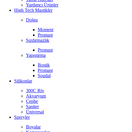
Yardımcı Ürünler
High Tech Mastikler
Dolgu
Moment
Promast
Sızdırmazlık
Promast
Yapıştırma
Bostik
Promast
Soudal
Silikonlar
300C Rtv
Akvaryum
Cephe
Saniter
Üniversal
Spreyler
Boyalar