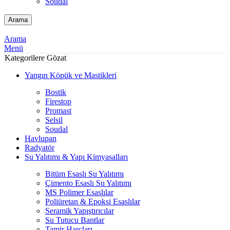
Soudal
Arama
Arama
Menü
Kategorilere Gözat
Yangın Köpük ve Mastikleri
Bostik
Firestop
Promast
Selsil
Soudal
Havlupan
Radyatör
Su Yalıtımı & Yapı Kimyasalları
Bitüm Esaslı Su Yalıtımı
Çimento Esaslı Su Yalıtımı
MS Polimer Esaslılar
Poliüretan & Epoksi Esaslılar
Seramik Yapıştırıcılar
Su Tutucu Bantlar
Tamir Harçları