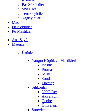
Koruyucular
Pas Sökücüler
Sıvı Gres
Temizleyiciler
Yağlayıcılar
Mastikler
Pu Köpükler
Pu Mastikler
Ana Sayfa
Mağaza
Ürünler
Yangın Köpük ve Mastikleri
Bostik
Promast
Selsil
Soudal
Firestop
Silikonlar
300C Rtv
Akvaryum
Cephe
Üniversal
Spreyler