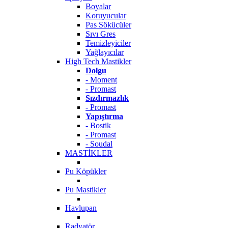
Boyalar
Koruyucular
Pas Sökücüler
Sıvı Gres
Temizleyiciler
Yağlayıcılar
High Tech Mastikler
Dolgu
- Moment
- Promast
Sızdırmazlık
- Promast
Yapıştırma
- Bostik
- Promast
- Soudal
MASTİKLER
Pu Köpükler
Pu Mastikler
Havlupan
Radyatör