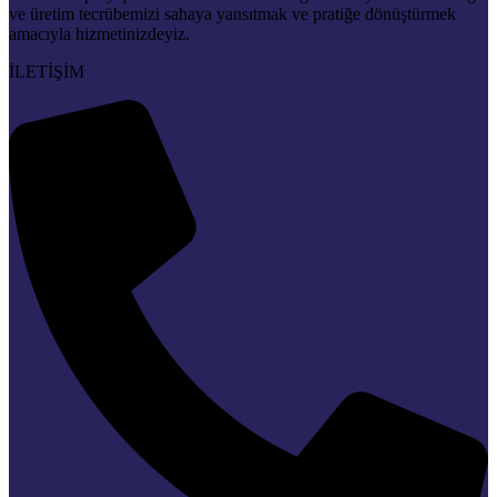
ve üretim tecrübemizi sahaya yansıtmak ve pratiğe dönüştürmek
amacıyla hizmetinizdeyiz.
İLETİŞİM