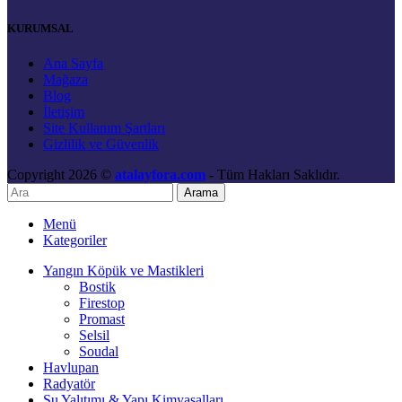
KURUMSAL
Ana Sayfa
Mağaza
Blog
İletişim
Site Kullanım Şartları
Gizlilik ve Güvenlik
Copyright 2026 ©
atalayfora.com
- Tüm Hakları Saklıdır.
Arama
Menü
Kategoriler
Yangın Köpük ve Mastikleri
Bostik
Firestop
Promast
Selsil
Soudal
Havlupan
Radyatör
Su Yalıtımı & Yapı Kimyasalları