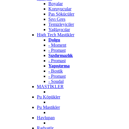
Boyalar
Koruyucular
Pas Sökücüler
Sıvı Gres
Temizleyiciler
Yağlayıcılar
High Tech Mastikler
Dolgu
- Moment
- Promast
Sızdırmazlık
- Promast
Yapıştırma
- Bostik
- Promast
- Soudal
MASTİKLER
Pu Köpükler
Pu Mastikler
Havlupan
Radyatör