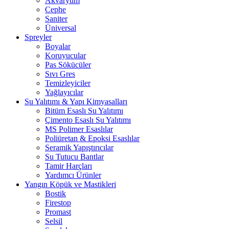
Akvaryum
Cephe
Saniter
Üniversal
Spreyler
Boyalar
Koruyucular
Pas Sökücüler
Sıvı Gres
Temizleyiciler
Yağlayıcılar
Su Yalıtımı & Yapı Kimyasalları
Bitüm Esaslı Su Yalıtımı
Çimento Esaslı Su Yalıtımı
MS Polimer Esaslılar
Poliüretan & Epoksi Esaslılar
Seramik Yapıştırıcılar
Su Tutucu Bantlar
Tamir Harçları
Yardımcı Ürünler
Yangın Köpük ve Mastikleri
Bostik
Firestop
Promast
Selsil