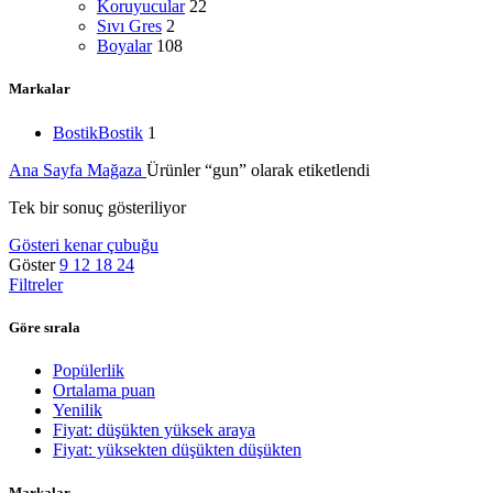
Koruyucular
22
Sıvı Gres
2
Boyalar
108
Markalar
Bostik
Bostik
1
Ana Sayfa
Mağaza
Ürünler “gun” olarak etiketlendi
Tek bir sonuç gösteriliyor
Gösteri kenar çubuğu
Göster
9
12
18
24
Filtreler
Göre sırala
Popülerlik
Ortalama puan
Yenilik
Fiyat: düşükten yüksek araya
Fiyat: yüksekten düşükten düşükten
Markalar