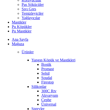
Koruyucular
Pas Sökücüler
Sıvı Gres
Temizleyiciler
Yağlayıcılar
Mastikler
Pu Köpükler
Pu Mastikler
Ana Sayfa
Mağaza
Ürünler
Yangın Köpük ve Mastikleri
Bostik
Promast
Selsil
Soudal
Firestop
Silikonlar
300C Rtv
Akvaryum
Cephe
Üniversal
Spreyler