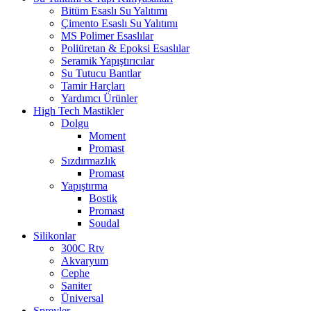
Bitüm Esaslı Su Yalıtımı
Çimento Esaslı Su Yalıtımı
MS Polimer Esaslılar
Poliüretan & Epoksi Esaslılar
Seramik Yapıştırıcılar
Su Tutucu Bantlar
Tamir Harçları
Yardımcı Ürünler
High Tech Mastikler
Dolgu
Moment
Promast
Sızdırmazlık
Promast
Yapıştırma
Bostik
Promast
Soudal
Silikonlar
300C Rtv
Akvaryum
Cephe
Saniter
Üniversal
Spreyler