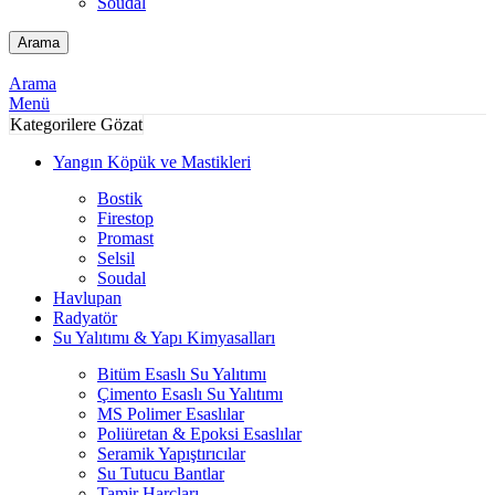
Soudal
Arama
Arama
Menü
Kategorilere Gözat
Yangın Köpük ve Mastikleri
Bostik
Firestop
Promast
Selsil
Soudal
Havlupan
Radyatör
Su Yalıtımı & Yapı Kimyasalları
Bitüm Esaslı Su Yalıtımı
Çimento Esaslı Su Yalıtımı
MS Polimer Esaslılar
Poliüretan & Epoksi Esaslılar
Seramik Yapıştırıcılar
Su Tutucu Bantlar
Tamir Harçları