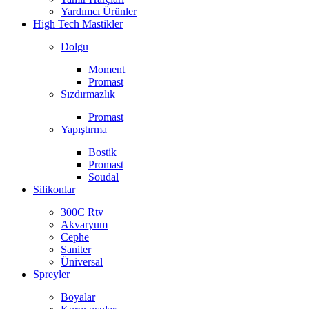
Yardımcı Ürünler
High Tech Mastikler
Dolgu
Moment
Promast
Sızdırmazlık
Promast
Yapıştırma
Bostik
Promast
Soudal
Silikonlar
300C Rtv
Akvaryum
Cephe
Saniter
Üniversal
Spreyler
Boyalar