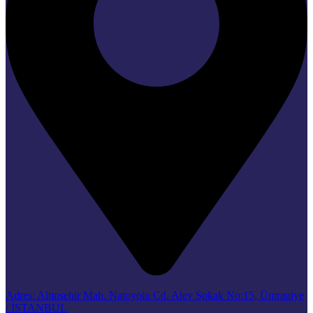
Adres: Altınşehir Mah. Natoyolu Cd. Alev Sokak No:15, Ümraniye
/ İSTANBUL