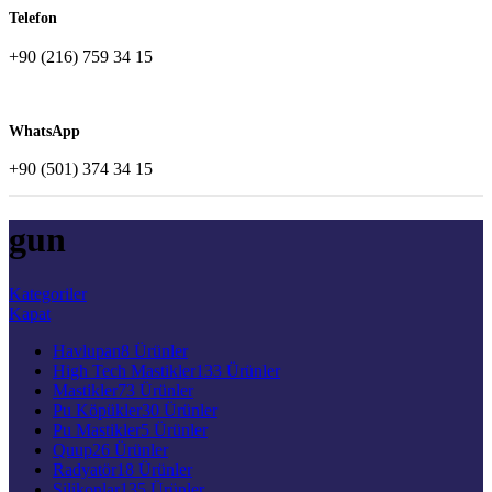
Telefon
+90 (216) 759 34 15
WhatsApp
+90 (501) 374 34 15
gun
Kategoriler
Kapat
Havlupan
8 Ürünler
High Tech Mastikler
133 Ürünler
Mastikler
73 Ürünler
Pu Köpükler
30 Ürünler
Pu Mastikler
5 Ürünler
Quup
26 Ürünler
Radyatör
18 Ürünler
Silikonlar
135 Ürünler