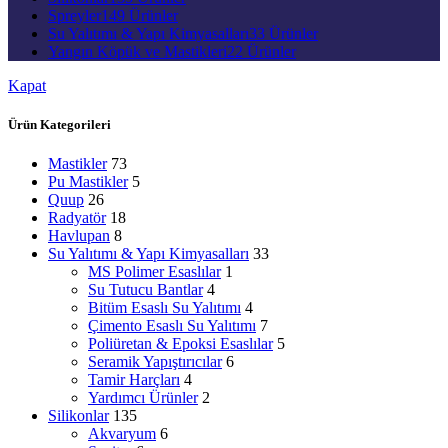
Spreyler
149 Ürünler
Su Yalıtımı & Yapı Kimyasalları
33 Ürünler
Yangın Köpük ve Mastikleri
22 Ürünler
Kapat
Ürün Kategorileri
Mastikler
73
Pu Mastikler
5
Quup
26
Radyatör
18
Havlupan
8
Su Yalıtımı & Yapı Kimyasalları
33
MS Polimer Esaslılar
1
Su Tutucu Bantlar
4
Bitüm Esaslı Su Yalıtımı
4
Çimento Esaslı Su Yalıtımı
7
Poliüretan & Epoksi Esaslılar
5
Seramik Yapıştırıcılar
6
Tamir Harçları
4
Yardımcı Ürünler
2
Silikonlar
135
Akvaryum
6