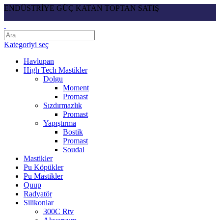
ENDÜSTRİYE GÜÇ KATAN TOPTAN SATIŞ
Kategoriyi seç
Havlupan
High Tech Mastikler
Dolgu
Moment
Promast
Sızdırmazlık
Promast
Yapıştırma
Bostik
Promast
Soudal
Mastikler
Pu Köpükler
Pu Mastikler
Quup
Radyatör
Silikonlar
300C Rtv