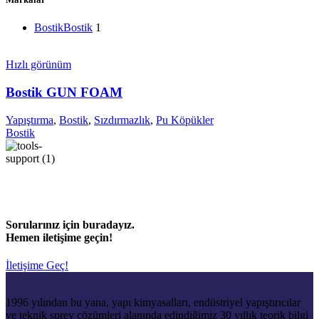
Bostik
Bostik
1
Hızlı görünüm
Bostik GUN FOAM
Yapıştırma
,
Bostik
,
Sızdırmazlık
,
Pu Köpükler
Bostik
Sorularınız için buradayız.
Hemen iletişime geçin!
İletişime Geç!
1996 yılından bu yana, yapı kimyasalları, endüstriyel yapıştırıcılar
ve teknik sprey çözümleri alanında edindiğimiz 30 yıllık teorik bilgi