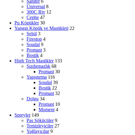
Saniter
6
Üniversal
8
300C Rtv
12
Cephe
47
Pu Köpükler
30
Yangın Köpük ve Mastikleri
22
Selsil
3
Firestop
4
Soudal
9
Promast
3
Bostik
4
High Tech Mastikler
133
Sızdırmazlık
68
Promast
30
Yapıştırma
116
Soudal
39
Bostik
22
Promast
32
Dolgu
34
Promast
10
Moment
4
Spreyler
149
Pas Sökücüler
9
Temizleyiciler
27
Yağlayıcılar
9