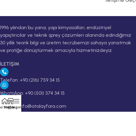
İletişime Geç!
1996 yılından bu yana, yapı kimyasalları, endüstriyel
yapıştırıcılar ve teknik sprey çözümleri alanında edindiğimiz
30 yıllık teorik bilgi ve üretim tecrübemizi sahaya yansıtmak
ve pratiğe dönüştürmek amacıyla hizmetinizdeyiz.
İLETİŞİM
Telefon: +90 (216) 759 34 15
WhatsApp: +90 (501) 374 34 15
E-Posta: info@atalayfora.com
a Sayfa
Mağaza
Kategoriler
Adres: Altınşehir Mah. Natoyolu Cd. Alev Sokak No:15,
Ümraniye / İSTANBUL