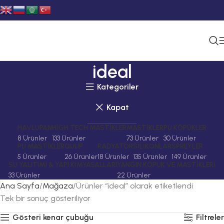
ideal
Kategoriler
Kapat
HAVLUPAN
HIGH TECH MASTIKLER
MASTIKLER
PU KÖPÜKLER
8 Ürünler
133 Ürünler
73 Ürünler
30 Ürünler
PU MASTIKLER
QUUP
RADYATÖR
SILIKONLAR
SPREYLER
5 Ürünler
26 Ürünler
18 Ürünler
135 Ürünler
149 Ürünler
SU YALITIMI & YAPI KIMYASALLARI
YANGIN KÖPÜK VE MASTIKLERI
33 Ürünler
22 Ürünler
Ana Sayfa
Mağaza
Ürünler “ideal” olarak etiketlendi
Tek bir sonuç gösteriliyor
Gösteri kenar çubuğu
Filtreler