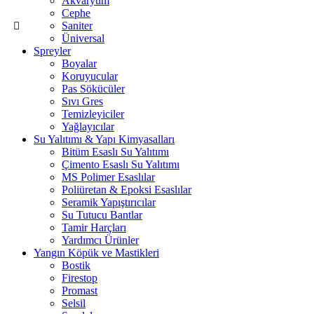
Akvaryum
Cephe
Saniter
Üniversal
Spreyler
Boyalar
Koruyucular
Pas Sökücüler
Sıvı Gres
Temizleyiciler
Yağlayıcılar
Su Yalıtımı & Yapı Kimyasalları
Bitüm Esaslı Su Yalıtımı
Çimento Esaslı Su Yalıtımı
MS Polimer Esaslılar
Poliüretan & Epoksi Esaslılar
Seramik Yapıştırıcılar
Su Tutucu Bantlar
Tamir Harçları
Yardımcı Ürünler
Yangın Köpük ve Mastikleri
Bostik
Firestop
Promast
Selsil