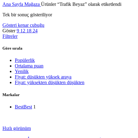
Ana Sayfa
Mağaza
Ürünler “Trafik Beyaz” olarak etiketlendi
Tek bir sonuç gösteriliyor
Gösteri kenar çubuğu
Göster
9
12
18
24
Filtreler
Göre sırala
Popülerlik
Ortalama puan
Yenilik
Fiyat: düşükten yüksek araya
Fiyat: yüksekten düşükten düşükten
Markalar
Best
Best
1
Hızlı görünüm