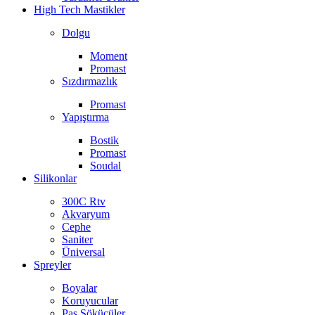
High Tech Mastikler
Dolgu
Moment
Promast
Sızdırmazlık
Promast
Yapıştırma
Bostik
Promast
Soudal
Silikonlar
300C Rtv
Akvaryum
Cephe
Saniter
Üniversal
Spreyler
Boyalar
Koruyucular
Pas Sökücüler