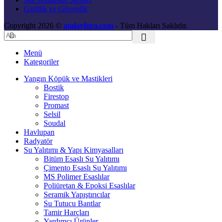
Gizlilik ve Güvenlik
Copyright 2026 ©
atalayfora.com
- Tüm Hakları Saklıdır.
Menü
Kategoriler
Yangın Köpük ve Mastikleri
Bostik
Firestop
Promast
Selsil
Soudal
Havlupan
Radyatör
Su Yalıtımı & Yapı Kimyasalları
Bitüm Esaslı Su Yalıtımı
Çimento Esaslı Su Yalıtımı
MS Polimer Esaslılar
Poliüretan & Epoksi Esaslılar
Seramik Yapıştırıcılar
Su Tutucu Bantlar
Tamir Harçları
Yardımcı Ürünler