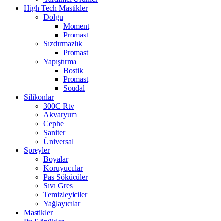
High Tech Mastikler
Dolgu
Moment
Promast
Sızdırmazlık
Promast
Yapıştırma
Bostik
Promast
Soudal
Silikonlar
300C Rtv
Akvaryum
Cephe
Saniter
Üniversal
Spreyler
Boyalar
Koruyucular
Pas Sökücüler
Sıvı Gres
Temizleyiciler
Yağlayıcılar
Mastikler