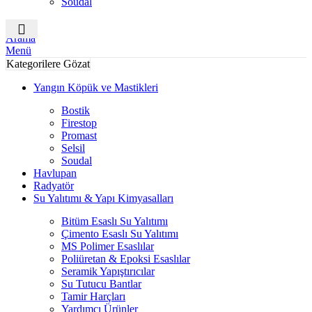
Soudal
Arama
Menü
Kategorilere Gözat
Yangın Köpük ve Mastikleri
Bostik
Firestop
Promast
Selsil
Soudal
Havlupan
Radyatör
Su Yalıtımı & Yapı Kimyasalları
Bitüm Esaslı Su Yalıtımı
Çimento Esaslı Su Yalıtımı
MS Polimer Esaslılar
Poliüretan & Epoksi Esaslılar
Seramik Yapıştırıcılar
Su Tutucu Bantlar
Tamir Harçları
Yardımcı Ürünler