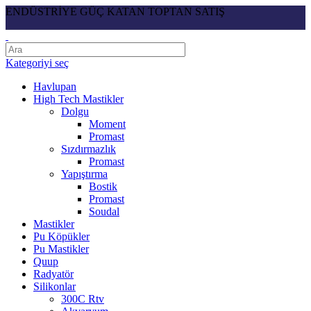
ENDÜSTRİYE GÜÇ KATAN TOPTAN SATIŞ
Kategoriyi seç
Havlupan
High Tech Mastikler
Dolgu
Moment
Promast
Sızdırmazlık
Promast
Yapıştırma
Bostik
Promast
Soudal
Mastikler
Pu Köpükler
Pu Mastikler
Quup
Radyatör
Silikonlar
300C Rtv