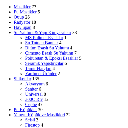
Mastikler
73
Pu Mastikler
5
Quup
26
Radyatör
18
Havlupan
8
Su Yalıtımı & Yapı Kimyasalları
33
MS Polimer Esaslılar
1
Su Tutucu Bantlar
4
Bitüm Esaslı Su Yalıtımı
4
Çimento Esaslı Su Yalıtımı
7
Poliüretan & Epoksi Esaslılar
5
Seramik Yapıştırıcılar
6
Tamir Harçları
4
Yardımcı Ürünler
2
Silikonlar
135
Akvaryum
6
Saniter
6
Üniversal
8
300C Rtv
12
Cephe
47
Pu Köpükler
30
Yangın Köpük ve Mastikleri
22
Selsil
3
Firestop
4