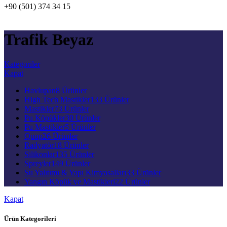
+90 (501) 374 34 15
Havlupan
Radyatör
Trafik Beyaz
Kategoriler
Kapat
Havlupan
8 Ürünler
High Tech Mastikler
133 Ürünler
Mastikler
73 Ürünler
Pu Köpükler
30 Ürünler
Pu Mastikler
5 Ürünler
Quup
26 Ürünler
Radyatör
18 Ürünler
Silikonlar
135 Ürünler
Spreyler
149 Ürünler
Su Yalıtımı & Yapı Kimyasalları
33 Ürünler
Yangın Köpük ve Mastikleri
22 Ürünler
Kapat
Ürün Kategorileri