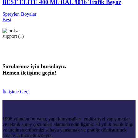
BEST ELİTE 400 ML RAL 9016 Trafik Beyaz
Spreyler
,
Boyalar
Best
Sorularınız için buradayız.
Hemen iletişime geçin!
İletişime Geç!
1996 yılından bu yana, yapı kimyasalları, endüstriyel yapıştırıcılar
ve teknik sprey çözümleri alanında edindiğimiz 30 yıllık teorik bilgi
ve üretim tecrübemizi sahaya yansıtmak ve pratiğe dönüştürmek
amacıyla hizmetinizdeyiz.