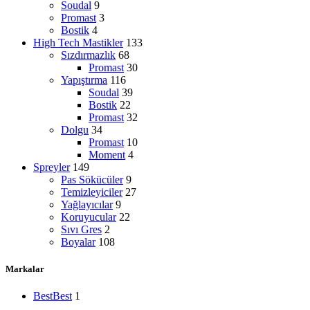
Soudal
9
Promast
3
Bostik
4
High Tech Mastikler
133
Sızdırmazlık
68
Promast
30
Yapıştırma
116
Soudal
39
Bostik
22
Promast
32
Dolgu
34
Promast
10
Moment
4
Spreyler
149
Pas Sökücüler
9
Temizleyiciler
27
Yağlayıcılar
9
Koruyucular
22
Sıvı Gres
2
Boyalar
108
Markalar
Best
Best
1