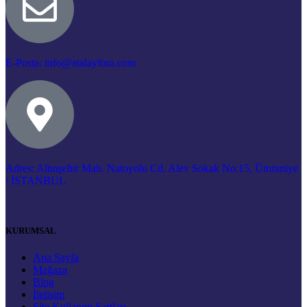
E-Posta: info@atalayfora.com
Adres: Altınşehir Mah. Natoyolu Cd. Alev Sokak No:15, Ümraniye
/ İSTANBUL
KURUMSAL
Ana Sayfa
Mağaza
Blog
İletişim
Site Kullanım Şartları