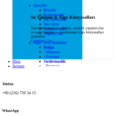
Spreyler
Boyalar
Koruyucular
Su Yalıtımı & Yapı Kimyasalları
Pas Sökücüler
Sıvı Gres
Temelden çatıya su yalıtımı, seramik yapıştırıcılar
Temizleyiciler
ve tamir harçları — profesyonel yapı kimyasalları
Yağlayıcılar
çözümleri.
Ürünleri Gör
High Tech Mastikler
Dolgu
- Moment
- Promast
Sızdırmazlık
Blog
- Promast
İletişim
Yapıştırma
- Bostik
- Promast
Telefon
- Soudal
+90 (216) 759 34 15
MASTİKLER
Pu Köpükler
WhatsApp
Pu Mastikler